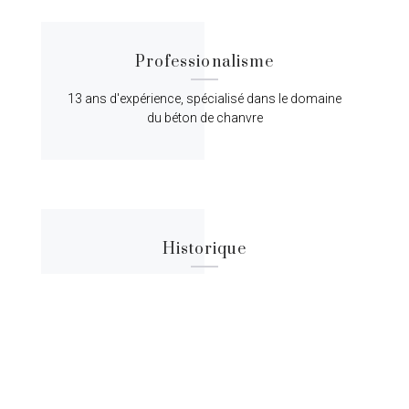
Professionalisme
13 ans d'expérience, spécialisé dans le domaine
du béton de chanvre
Historique
Lorem ipsum dolor sit amet, consectetur
adipiscing elit, sed do eiusmod tempor.