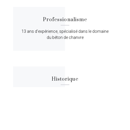
Professionalisme
13 ans d'expérience, spécialisé dans le domaine
du béton de chanvre
Historique
Lorem ipsum dolor sit amet, consectetur
adipiscing elit, sed do eiusmod tempor.