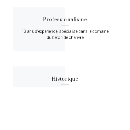
Professionalisme
13 ans d'expérience, spécialisé dans le domaine
du béton de chanvre
Historique
Lorem ipsum dolor sit amet, consectetur
adipiscing elit, sed do eiusmod tempor.