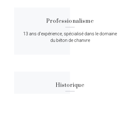
Professionalisme
13 ans d'expérience, spécialisé dans le domaine
du béton de chanvre
Historique
Lorem ipsum dolor sit amet, consectetur
adipiscing elit, sed do eiusmod tempor.