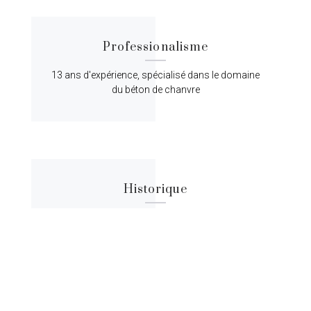
Professionalisme
13 ans d'expérience, spécialisé dans le domaine
du béton de chanvre
Historique
Lorem ipsum dolor sit amet, consectetur
adipiscing elit, sed do eiusmod tempor.