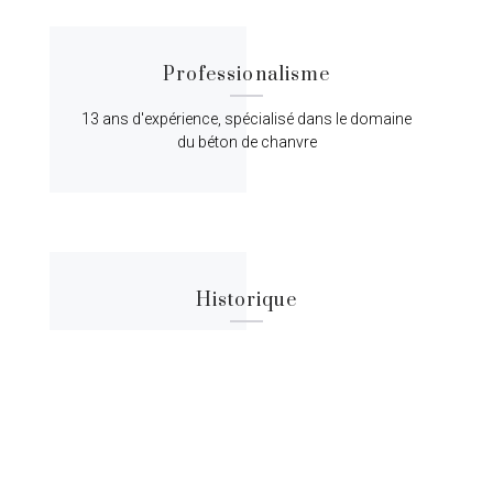
Professionalisme
13 ans d'expérience, spécialisé dans le domaine
du béton de chanvre
Historique
Lorem ipsum dolor sit amet, consectetur
adipiscing elit, sed do eiusmod tempor.