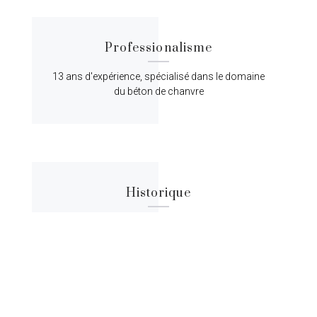
Professionalisme
13 ans d'expérience, spécialisé dans le domaine
du béton de chanvre
Historique
Lorem ipsum dolor sit amet, consectetur
adipiscing elit, sed do eiusmod tempor.