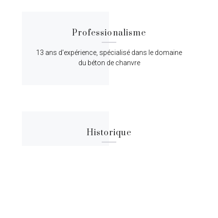
Professionalisme
13 ans d'expérience, spécialisé dans le domaine
du béton de chanvre
Historique
Lorem ipsum dolor sit amet, consectetur
adipiscing elit, sed do eiusmod tempor.