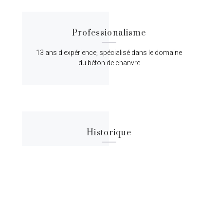
Professionalisme
13 ans d'expérience, spécialisé dans le domaine
du béton de chanvre
Historique
Lorem ipsum dolor sit amet, consectetur
adipiscing elit, sed do eiusmod tempor.