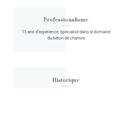
Professionalisme
13 ans d'expérience, spécialisé dans le domaine
du béton de chanvre
Historique
Lorem ipsum dolor sit amet, consectetur
adipiscing elit, sed do eiusmod tempor.