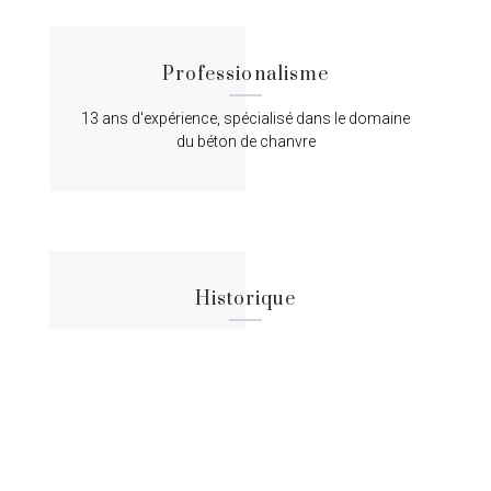
Professionalisme
13 ans d'expérience, spécialisé dans le domaine
du béton de chanvre
Historique
Lorem ipsum dolor sit amet, consectetur
adipiscing elit, sed do eiusmod tempor.