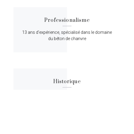
Professionalisme
13 ans d'expérience, spécialisé dans le domaine
du béton de chanvre
Historique
Lorem ipsum dolor sit amet, consectetur
adipiscing elit, sed do eiusmod tempor.