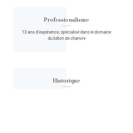
Professionalisme
13 ans d'expérience, spécialisé dans le domaine
du béton de chanvre
Historique
Lorem ipsum dolor sit amet, consectetur
adipiscing elit, sed do eiusmod tempor.