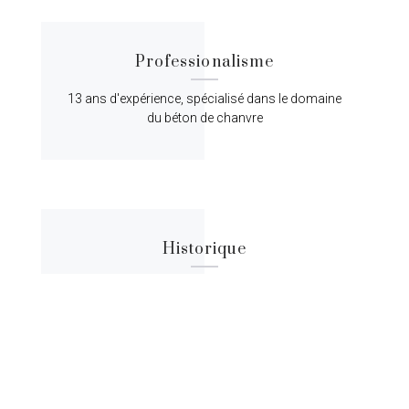
Professionalisme
13 ans d'expérience, spécialisé dans le domaine
du béton de chanvre
Historique
Lorem ipsum dolor sit amet, consectetur
adipiscing elit, sed do eiusmod tempor.