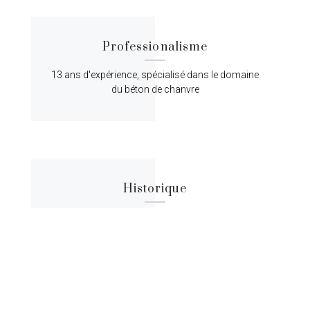
Professionalisme
13 ans d'expérience, spécialisé dans le domaine
du béton de chanvre
Historique
Lorem ipsum dolor sit amet, consectetur
adipiscing elit, sed do eiusmod tempor.