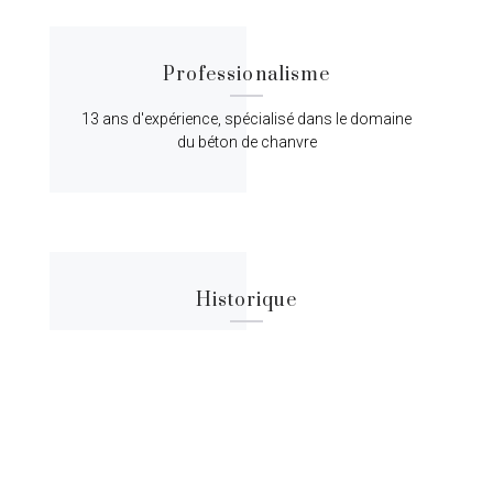
Professionalisme
13 ans d'expérience, spécialisé dans le domaine
du béton de chanvre
Historique
Lorem ipsum dolor sit amet, consectetur
adipiscing elit, sed do eiusmod tempor.