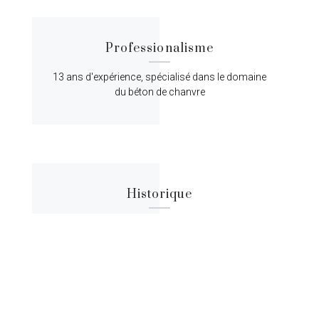
Professionalisme
13 ans d'expérience, spécialisé dans le domaine
du béton de chanvre
Historique
Lorem ipsum dolor sit amet, consectetur
adipiscing elit, sed do eiusmod tempor.