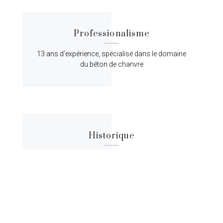
Professionalisme
13 ans d'expérience, spécialisé dans le domaine
du béton de chanvre
Historique
Lorem ipsum dolor sit amet, consectetur
adipiscing elit, sed do eiusmod tempor.