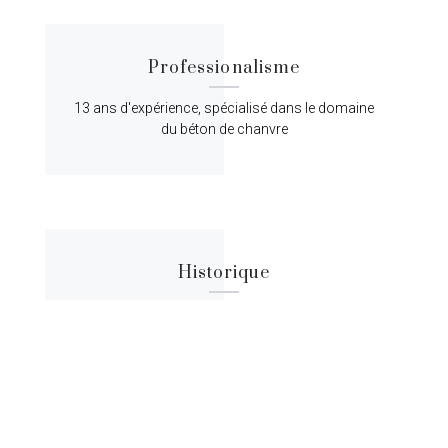
Professionalisme
13 ans d'expérience, spécialisé dans le domaine
du béton de chanvre
Historique
Lorem ipsum dolor sit amet, consectetur
adipiscing elit, sed do eiusmod tempor.