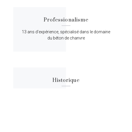
Professionalisme
13 ans d'expérience, spécialisé dans le domaine
du béton de chanvre
Historique
Lorem ipsum dolor sit amet, consectetur
adipiscing elit, sed do eiusmod tempor.