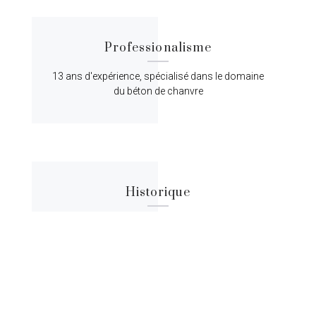
Professionalisme
13 ans d'expérience, spécialisé dans le domaine
du béton de chanvre
Historique
Lorem ipsum dolor sit amet, consectetur
adipiscing elit, sed do eiusmod tempor.