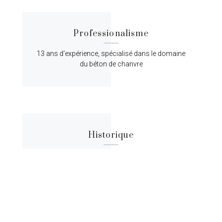
Professionalisme
13 ans d'expérience, spécialisé dans le domaine
du béton de chanvre
Historique
Lorem ipsum dolor sit amet, consectetur
adipiscing elit, sed do eiusmod tempor.