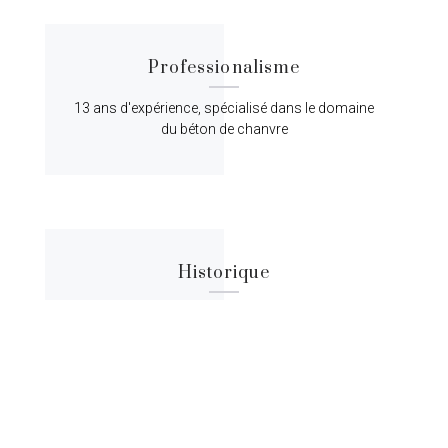
Professionalisme
13 ans d'expérience, spécialisé dans le domaine
du béton de chanvre
Historique
Lorem ipsum dolor sit amet, consectetur
adipiscing elit, sed do eiusmod tempor.