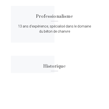
Professionalisme
13 ans d'expérience, spécialisé dans le domaine
du béton de chanvre
Historique
Lorem ipsum dolor sit amet, consectetur
adipiscing elit, sed do eiusmod tempor.