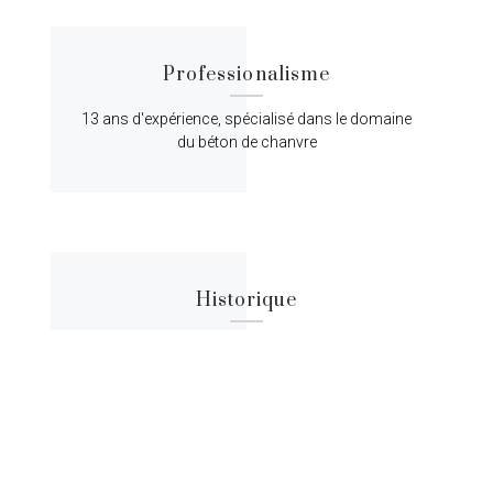
Professionalisme
13 ans d'expérience, spécialisé dans le domaine
du béton de chanvre
Historique
Lorem ipsum dolor sit amet, consectetur
adipiscing elit, sed do eiusmod tempor.