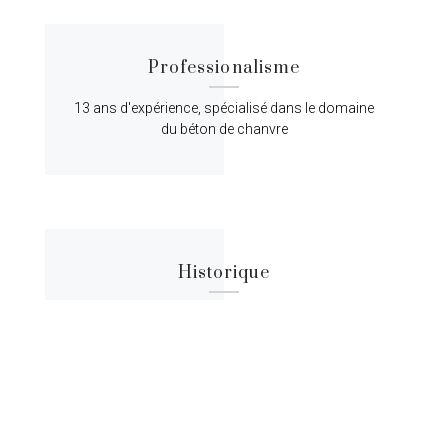
Professionalisme
13 ans d'expérience, spécialisé dans le domaine
du béton de chanvre
Historique
Lorem ipsum dolor sit amet, consectetur
adipiscing elit, sed do eiusmod tempor.