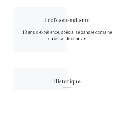
Professionalisme
13 ans d'expérience, spécialisé dans le domaine
du béton de chanvre
Historique
Lorem ipsum dolor sit amet, consectetur
adipiscing elit, sed do eiusmod tempor.