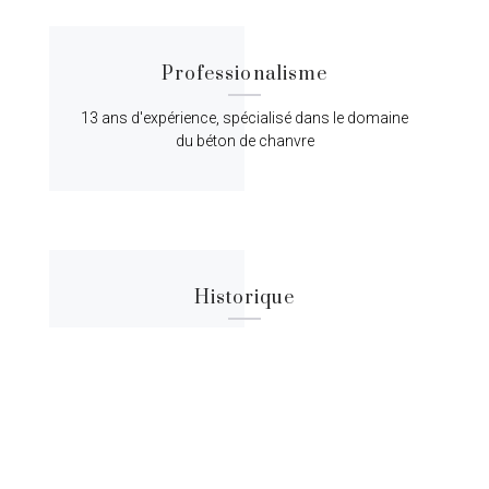
Professionalisme
13 ans d'expérience, spécialisé dans le domaine
du béton de chanvre
Historique
Lorem ipsum dolor sit amet, consectetur
adipiscing elit, sed do eiusmod tempor.