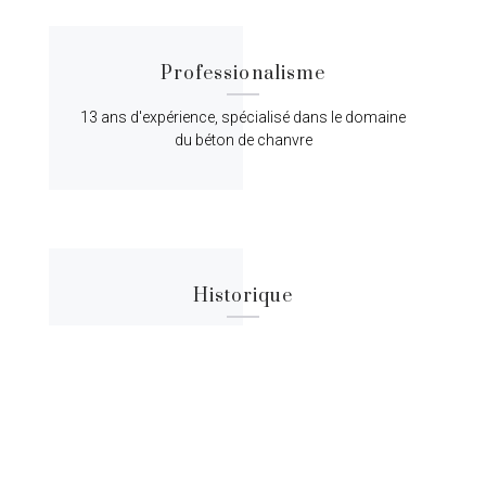
Professionalisme
13 ans d'expérience, spécialisé dans le domaine
du béton de chanvre
Historique
Lorem ipsum dolor sit amet, consectetur
adipiscing elit, sed do eiusmod tempor.