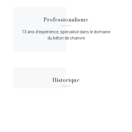
Professionalisme
13 ans d'expérience, spécialisé dans le domaine
du béton de chanvre
Historique
Lorem ipsum dolor sit amet, consectetur
adipiscing elit, sed do eiusmod tempor.