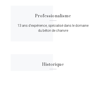
Professionalisme
13 ans d'expérience, spécialisé dans le domaine
du béton de chanvre
Historique
Lorem ipsum dolor sit amet, consectetur
adipiscing elit, sed do eiusmod tempor.