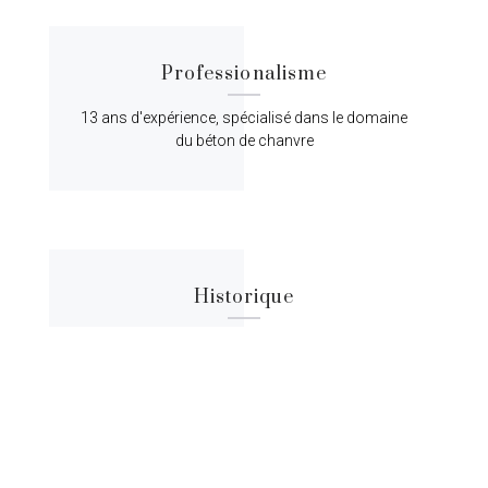
Professionalisme
13 ans d'expérience, spécialisé dans le domaine
du béton de chanvre
Historique
Lorem ipsum dolor sit amet, consectetur
adipiscing elit, sed do eiusmod tempor.