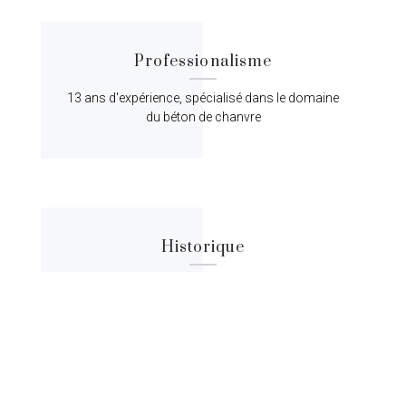
Professionalisme
13 ans d'expérience, spécialisé dans le domaine
du béton de chanvre
Historique
Lorem ipsum dolor sit amet, consectetur
adipiscing elit, sed do eiusmod tempor.