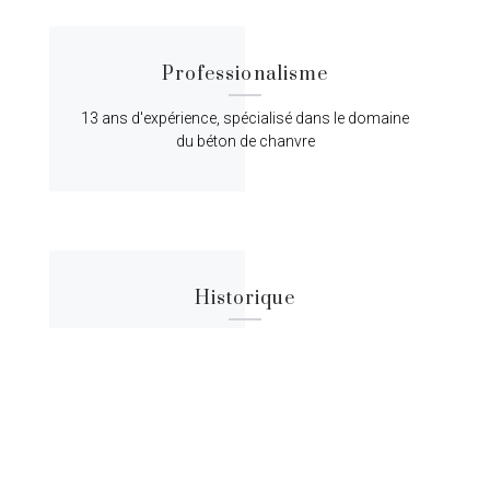
Professionalisme
13 ans d'expérience, spécialisé dans le domaine
du béton de chanvre
Historique
Lorem ipsum dolor sit amet, consectetur
adipiscing elit, sed do eiusmod tempor.