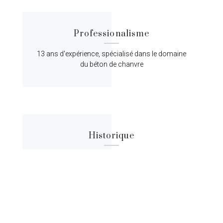
Professionalisme
13 ans d'expérience, spécialisé dans le domaine
du béton de chanvre
Historique
Lorem ipsum dolor sit amet, consectetur
adipiscing elit, sed do eiusmod tempor.