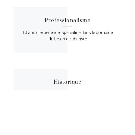
Professionalisme
13 ans d'expérience, spécialisé dans le domaine
du béton de chanvre
Historique
Lorem ipsum dolor sit amet, consectetur
adipiscing elit, sed do eiusmod tempor.