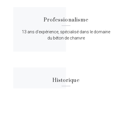
Professionalisme
13 ans d'expérience, spécialisé dans le domaine
du béton de chanvre
Historique
Lorem ipsum dolor sit amet, consectetur
adipiscing elit, sed do eiusmod tempor.