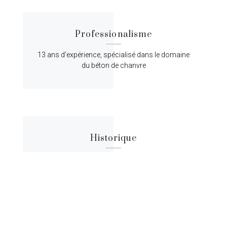
Professionalisme
13 ans d'expérience, spécialisé dans le domaine
du béton de chanvre
Historique
Lorem ipsum dolor sit amet, consectetur
adipiscing elit, sed do eiusmod tempor.