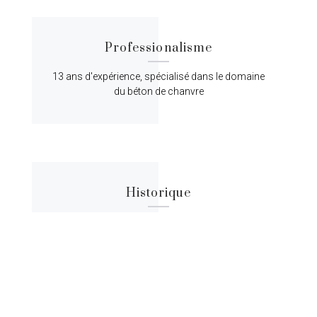
Professionalisme
13 ans d'expérience, spécialisé dans le domaine
du béton de chanvre
Historique
Lorem ipsum dolor sit amet, consectetur
adipiscing elit, sed do eiusmod tempor.