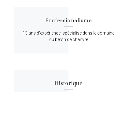
Professionalisme
13 ans d'expérience, spécialisé dans le domaine
du béton de chanvre
Historique
Lorem ipsum dolor sit amet, consectetur
adipiscing elit, sed do eiusmod tempor.