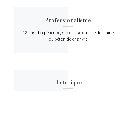
Professionalisme
13 ans d'expérience, spécialisé dans le domaine
du béton de chanvre
Historique
Lorem ipsum dolor sit amet, consectetur
adipiscing elit, sed do eiusmod tempor.