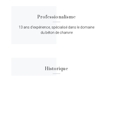
Professionalisme
13 ans d'expérience, spécialisé dans le domaine
du béton de chanvre
Historique
Lorem ipsum dolor sit amet, consectetur
adipiscing elit, sed do eiusmod tempor.