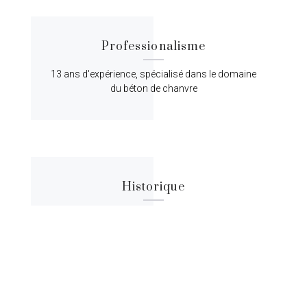
Professionalisme
13 ans d'expérience, spécialisé dans le domaine
du béton de chanvre
Historique
Lorem ipsum dolor sit amet, consectetur
adipiscing elit, sed do eiusmod tempor.