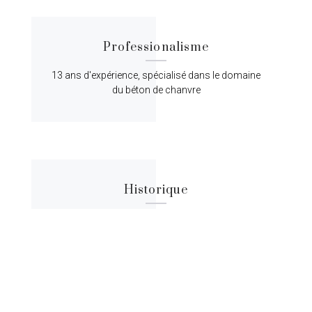
Professionalisme
13 ans d'expérience, spécialisé dans le domaine
du béton de chanvre
Historique
Lorem ipsum dolor sit amet, consectetur
adipiscing elit, sed do eiusmod tempor.