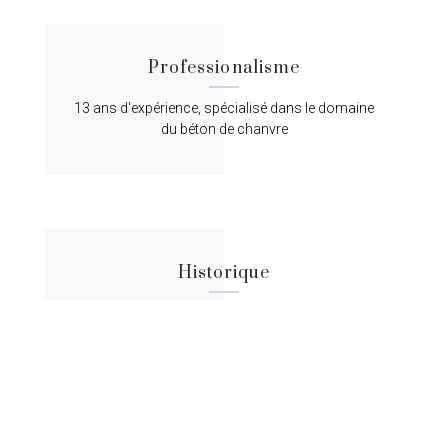
Professionalisme
13 ans d'expérience, spécialisé dans le domaine
du béton de chanvre
Historique
Lorem ipsum dolor sit amet, consectetur
adipiscing elit, sed do eiusmod tempor.