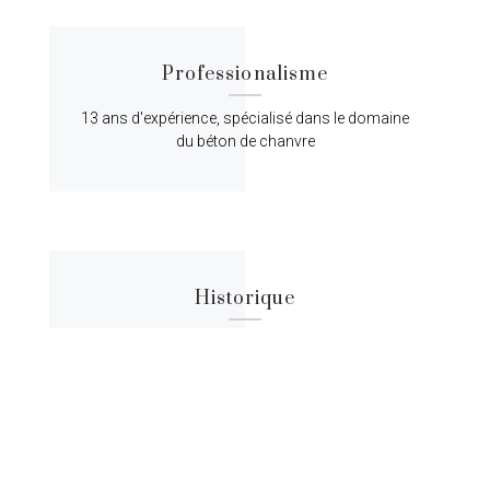
Professionalisme
13 ans d'expérience, spécialisé dans le domaine
du béton de chanvre
Historique
Lorem ipsum dolor sit amet, consectetur
adipiscing elit, sed do eiusmod tempor.