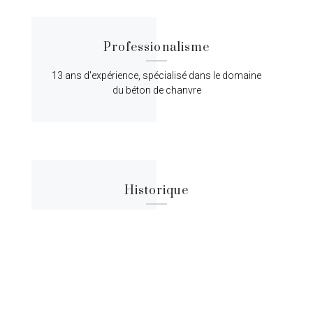
Professionalisme
13 ans d'expérience, spécialisé dans le domaine
du béton de chanvre
Historique
Lorem ipsum dolor sit amet, consectetur
adipiscing elit, sed do eiusmod tempor.