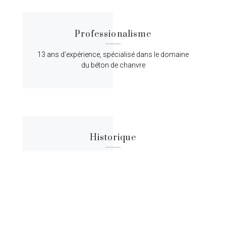
Professionalisme
13 ans d'expérience, spécialisé dans le domaine
du béton de chanvre
Historique
Lorem ipsum dolor sit amet, consectetur
adipiscing elit, sed do eiusmod tempor.