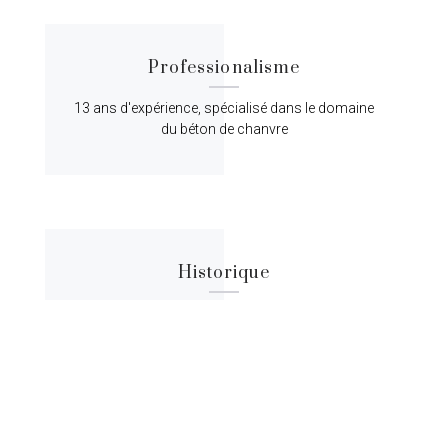
Professionalisme
13 ans d'expérience, spécialisé dans le domaine
du béton de chanvre
Historique
Lorem ipsum dolor sit amet, consectetur
adipiscing elit, sed do eiusmod tempor.