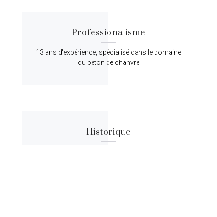
Professionalisme
13 ans d'expérience, spécialisé dans le domaine
du béton de chanvre
Historique
Lorem ipsum dolor sit amet, consectetur
adipiscing elit, sed do eiusmod tempor.